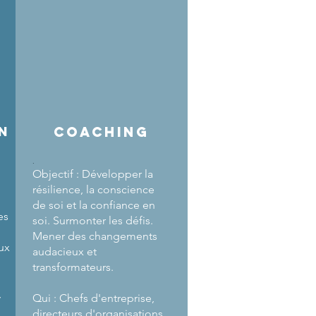
n
Coaching
.
Objectif : Développer la
résilience, la conscience
de soi et la confiance en
es
soi. Surmonter les défis.
Mener des changements
aux
audacieux et
transformateurs.
,
Qui : Chefs d'entreprise,
directeurs d'organisations,