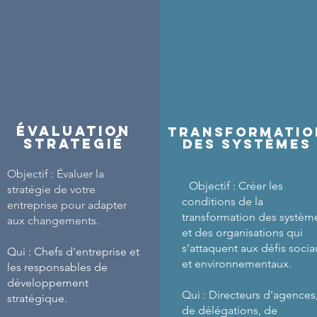
.
évaluation
transformatio
strategié
des systèmes
Objectif : Évaluer la
Objectif : Créer les
stratégie de votre
conditions de la
entreprise pour adapter
transformation des systèm
aux changements.
et des organisations qui
s'attaquent aux défis soci
Qui : Chefs d'entreprise et
et environnementaux.
les responsables de
développement
Qui : Directeurs d'agences
stratégique.
de délégations, de